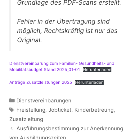
Grundlage des PDF-Scans erstellt.
Fehler in der Übertragung sind
möglich, Rechtskräftig ist nur das
Original.
Dienstvereinbarung zum Familien- Gesundheits- und
Mobilitätsbudget Stand 2025_01-01
Herunterladen
Anträge Zusatzleistungen 2025
Herunterladen
Kategorien
Dienstvereinbarungen
Schlagwörter
Freistellung
,
Jobticket
,
Kinderbetreung
,
Zusatzleitung
Ausführungsbestimmung zur Anerkennung
von Ausbildungszeiten